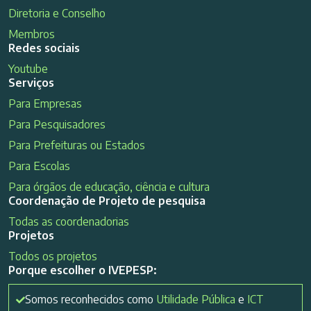
Diretoria e Conselho
Membros
Redes sociais
Youtube
Serviços
Para Empresas
Para Pesquisadores
Para Prefeituras ou Estados
Para Escolas
Para órgãos de educação, ciência e cultura
Coordenação de Projeto de pesquisa
Todas as coordenadorias
Projetos
Todos os projetos
Porque escolher o IVEPESP:
Somos reconhecidos como
Utilidade Pública
e
ICT