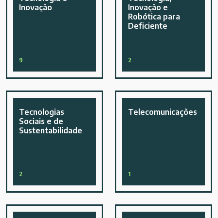
Inovação
Inovação e
Robótica para
Deficiente
9
2
Tecnologias
Telecomunicações
Sociais e de
Sustentabilidade
2
1