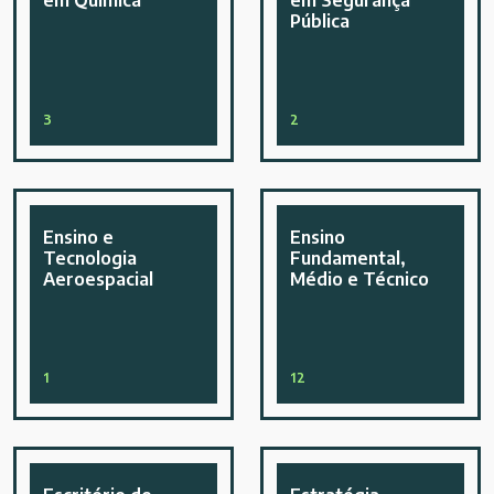
Pública
3
2
Ensino e
Ensino
Tecnologia
Fundamental,
Aeroespacial
Médio e Técnico
1
12