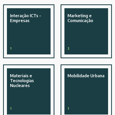
Interação ICTs -
Marketing e
Empresas
Comunicação
1
2
Materiais e
Mobilidade Urbana
Tecnologias
Nucleares
1
1