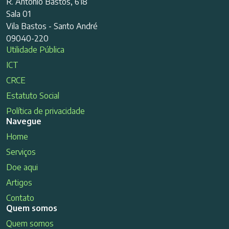
R. Antonio Bastos, 618
Sala 01
Vila Bastos - Santo André
09040-220
Utilidade Pública
ICT
CRCE
Estatuto Social
Política de privacidade
Navegue
Home
Serviços
Doe aqui
Artigos
Contato
Quem somos
Quem somos