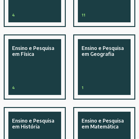
4
11
Ensino e Pesquisa
Ensino e Pesquisa
em Física
em Geografia
4
1
Ensino e Pesquisa
Ensino e Pesquisa
em História
em Matemática