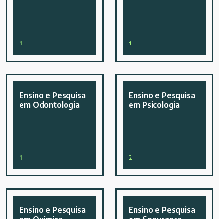
1
1
Ensino e Pesquisa
Ensino e Pesquisa
em Odontologia
em Psicologia
1
2
Ensino e Pesquisa
Ensino e Pesquisa
em Química
em Segurança