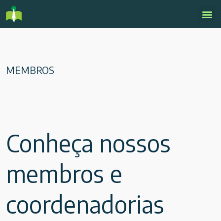
MEMBROS
Conheça nossos
membros e
coordenadorias