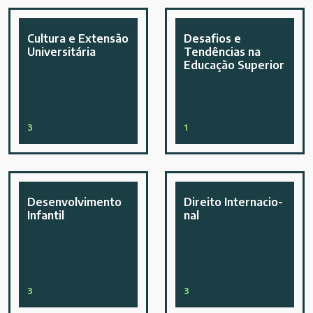
Cultura e Extensão
Desafios e
Universi­tária
Tendências na
Educação Superior
3
1
Desenvolvi­mento
Direito Internacio­
Infantil
nal
3
3