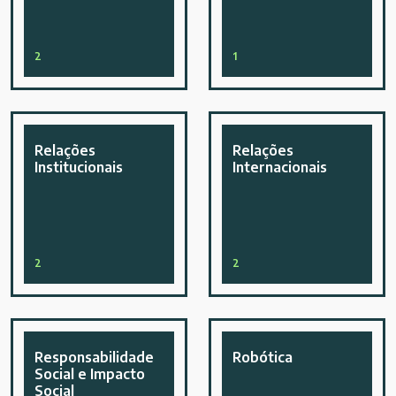
2
1
Relações
Relações
Institucionais
Internacionais
2
2
Responsabilidade
Robótica
Social e Impacto
Social