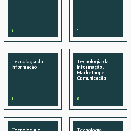
2
1
Tecnologia da
Tecnologia da
Informação
Informação,
Marketing e
Comunicação
1
8
Tecnologia e
Tecnologia,