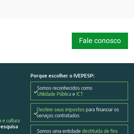
Fale conosco
Porque escolher o IVEPESP:
Somos reconhecidos como
Utilidade Pública
e
ICT
Destine seus impostos
para financiar os
serviços contratados
 e cultura
pesquisa
Somos uma entidade
destituída de fins