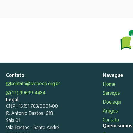
Contato
Navegue
contato@ivepesp.org.br
Home
(11) 99699-4434
Serviços
Legal
Doe aqui
CNPJ: 15.151.763/0001-00
Artigos
R. Antonio Bastos, 618
Contato
Sala 01
Quem somos
Vila Bastos - Santo André