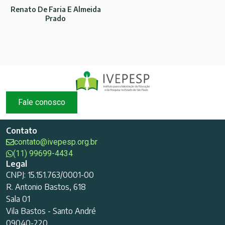
Renato De Faria E Almeida
Prado
Fale conosco
Contato
contato@ivepesp.org.br
(11) 99699-4434
Legal
CNPJ: 15.151.763/0001-00
R. Antonio Bastos, 618
Sala 01
Vila Bastos - Santo André
09040-220