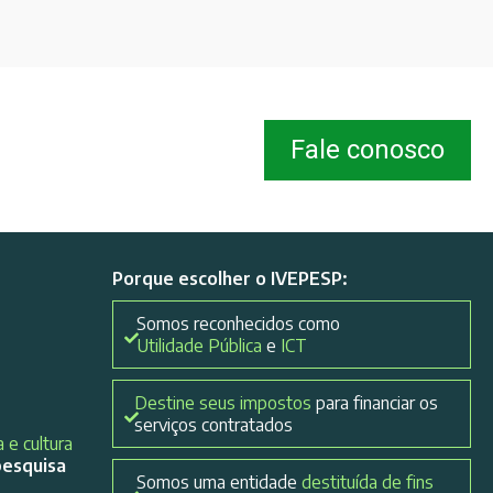
Fale conosco
Porque escolher o IVEPESP:
Somos reconhecidos como
Utilidade Pública
e
ICT
Destine seus impostos
para financiar os
serviços contratados
 e cultura
pesquisa
Somos uma entidade
destituída de fins