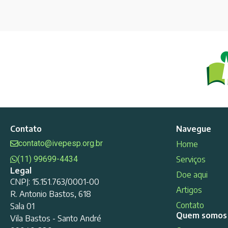
Contato
Navegue
contato@ivepesp.org.br
Home
(11) 99699-4434
Serviços
Legal
Doe aqui
CNPJ: 15.151.763/0001-00
Artigos
R. Antonio Bastos, 618
Contato
Sala 01
Quem somos
Vila Bastos - Santo André