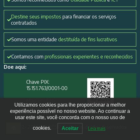
Destine seus impostos
para financiar os serviços
contratados
Somos uma entidade
destituída de fins lucrativos
Contamos com
profissionais experientes e reconhecidos
Doe aqui:
Chave PIX:
15.151.763/0001-00​
Mais opções
Utilizamos cookies para lhe proporcionar a melhor
experiência possível no nosso website. Ao continuar a
usar este site, você concorda com o nosso uso de
2012- 2026 IVEPESP. Todos os direitos reservados
cookies.
Aceitar
Leia mais