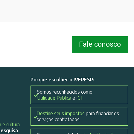
Fale conosco
Porque escolher o IVEPESP:
Somos reconhecidos como
Utilidade Pública
e
ICT
Destine seus impostos
para financiar os
serviços contratados
 e cultura
pesquisa