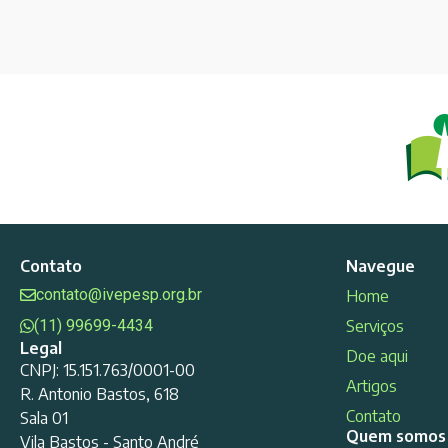
Contato
Navegue
contato@ivepesp.org.br
Home
(11) 99699-4434
Serviços
Legal
Doe aqui
CNPJ: 15.151.763/0001-00
Artigos
R. Antonio Bastos, 618
Contato
Sala 01
Quem somos
Vila Bastos - Santo André