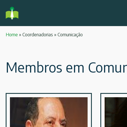
Home
»
Coordenadorias
»
Comunica­ção
Membros em Comuni