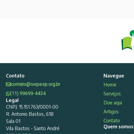
Contato
Navegue
contato@ivepesp.org.br
Home
(11) 99699-4434
Serviços
Legal
Doe aqui
CNPJ: 15.151.763/0001-00
Artigos
R. Antonio Bastos, 618
Contato
Sala 01
Quem somos
Vila Bastos - Santo André