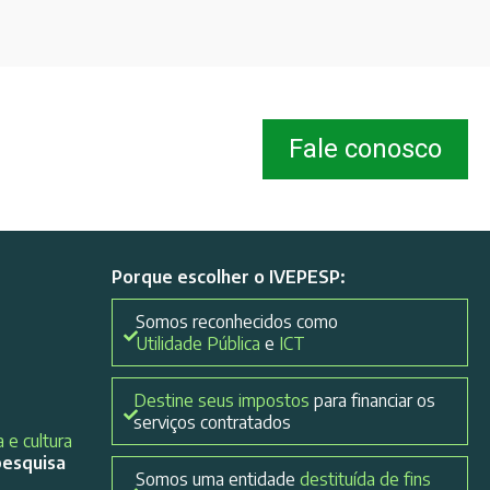
Fale conosco
Porque escolher o IVEPESP:
Somos reconhecidos como
Utilidade Pública
e
ICT
Destine seus impostos
para financiar os
serviços contratados
 e cultura
pesquisa
Somos uma entidade
destituída de fins