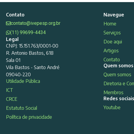
Contato
Navegue
contato@ivepesp.org.br
Home
(11) 99699-4434
Serviços
Legal
Doe aqui
CNPJ: 15.151.763/0001-00
Artigos
R. Antonio Bastos, 618
Contato
Sala 01
Quem somos
Vila Bastos - Santo André
09040-220
Quem somos
Utilidade Pública
Diretoria e Co
ICT
Membros
Redes sociai
CRCE
Youtube
Estatuto Social
Política de privacidade