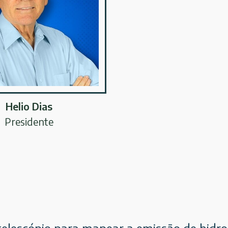
Helio Dias
Presidente
telescópio para mapear a emissão de hidro