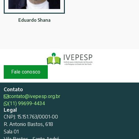
Eduardo Shana
Fale conosco
Contato
contato@ivepesp.org.br
(11) 99699-4434
Legal
CNPJ: 15.151.763/0001-00
R. Antonio Bastos, 618
Sala 01
Vila Bastos - Santo André