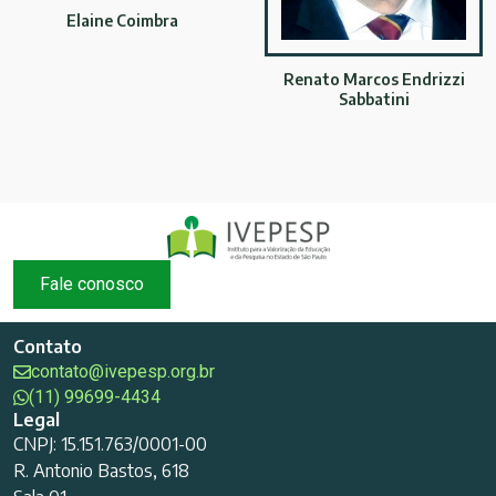
Elaine Coimbra
Renato Marcos Endrizzi
Sabbatini
Fale conosco
Contato
contato@ivepesp.org.br
(11) 99699-4434
Legal
CNPJ: 15.151.763/0001-00
R. Antonio Bastos, 618