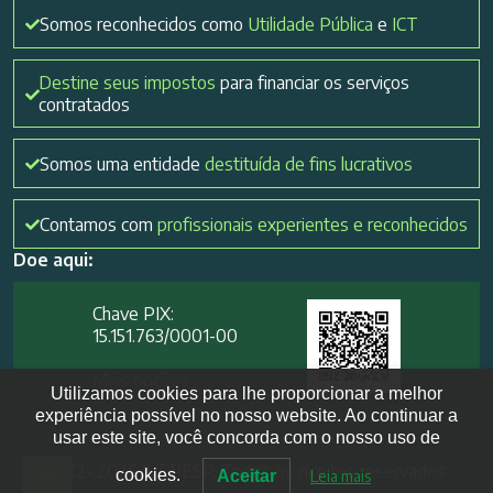
Somos reconhecidos como
Utilidade Pública
e
ICT
Destine seus impostos
para financiar os serviços
contratados
Somos uma entidade
destituída de fins lucrativos
Contamos com
profissionais experientes e reconhecidos
Doe aqui:
Chave PIX:
15.151.763/0001-00​
Mais opções
Utilizamos cookies para lhe proporcionar a melhor
experiência possível no nosso website. Ao continuar a
usar este site, você concorda com o nosso uso de
2012- 2026 IVEPESP. Todos os direitos reservados
cookies.
Aceitar
Leia mais