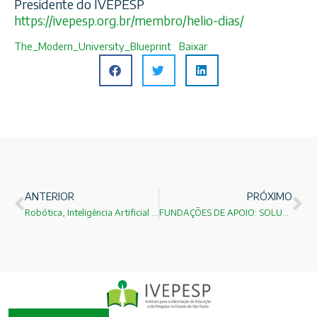
Presidente do IVEPESP
https://ivepesp.org.br/membro/helio-dias/
The_Modern_University_Blueprint
Baixar
ANTERIOR
PRÓXIMO
Robótica, Inteligência Artificial e Visão Computacional na Citricultura: uma oportunidade estratégica para o Brasil liderar a próxima revolução tecnológica do agronegócio
FUNDAÇÕES DE APOIO: SOLUÇÃO TEMPORÁRIA OU PARTE DA ESTRATÉGIA PARA O FUTURO DA CIÊNCIA BRASILEIRA?