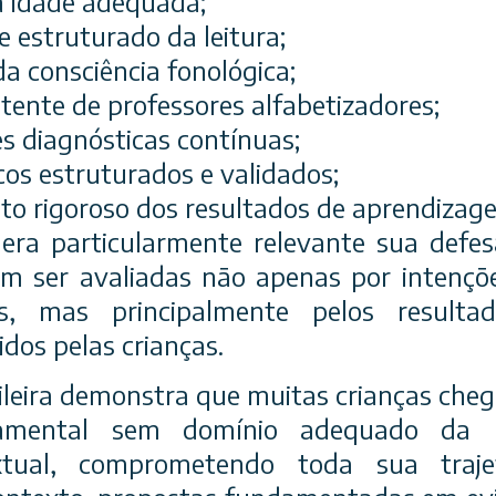
a idade adequada;
 e estruturado da leitura;
a consciência fonológica;
tente de professores alfabetizadores;
es diagnósticas contínuas;
cos estruturados e validados;
 rigoroso dos resultados de aprendizag
ra particularmente relevante sua defes
em ser avaliadas não apenas por intençõ
cos, mas principalmente pelos resulta
dos pelas crianças.
sileira demonstra que muitas crianças cheg
amental sem domínio adequado da lei
tual, comprometendo toda sua trajet