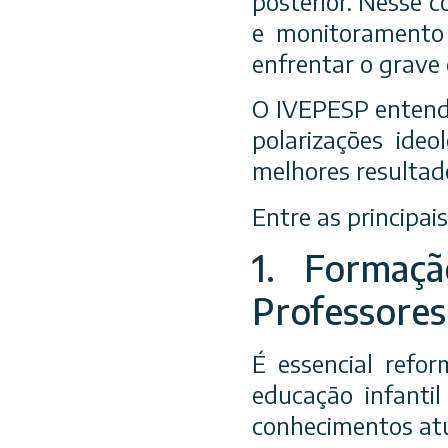
posterior. Nesse 
e monitoramento
enfrentar o grave 
O IVEPESP entende
polarizações ide
melhores resultado
Entre as principa
1. Formaçã
Professores
É essencial refor
educação infantil
conhecimentos atu