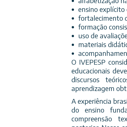
alfabetização n
ensino explícito
fortalecimento d
formação consis
uso de avaliaçõ
materiais didáti
acompanhamento
O IVEPESP conside
educacionais dev
discursos teóri
aprendizagem obti
A experiência bra
do ensino fund
compreensão tex