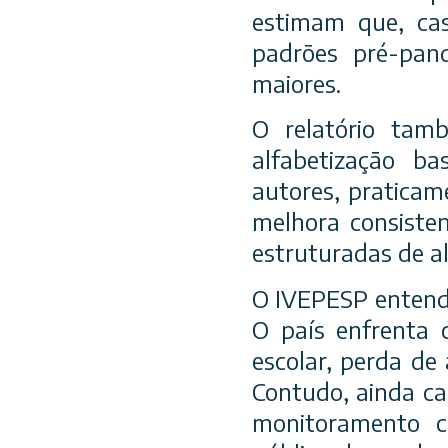
estimam que, cas
padrões pré-pand
maiores.
O relatório tam
alfabetização b
autores, pratica
melhora consiste
estruturadas de a
O IVEPESP entende
O país enfrenta 
escolar, perda de
Contudo, ainda ca
monitoramento c