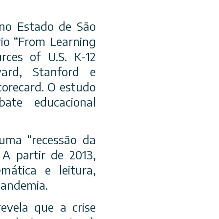
 no Estado de São
io “From Learning
rces of U.S. K-12
ard, Stanford e
orecard. O estudo
ate educacional
 uma “recessão da
 partir de 2013,
ática e leitura,
pandemia.
evela que a crise