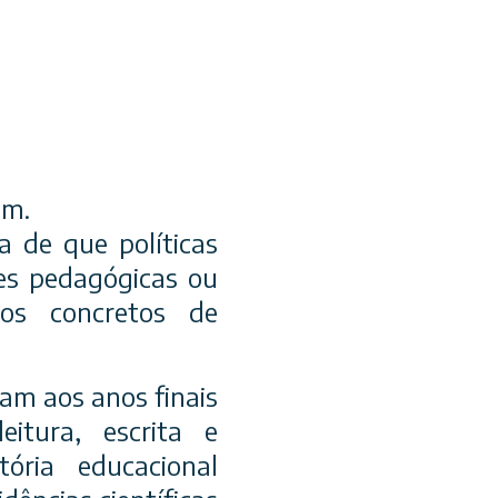
em.
a de que políticas
es pedagógicas ou
dos concretos de
am aos anos finais
tura, escrita e
ória educacional