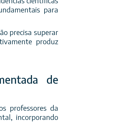
ências científicas
undamentais para
ão precisa superar
etivamente produz
amentada de
dos professores da
ntal, incorporando