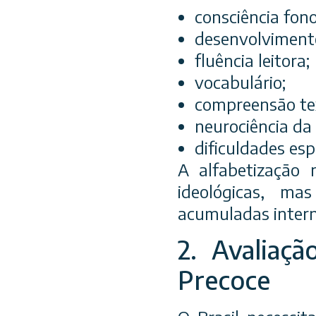
consciência fono
desenvolviment
fluência leitora;
vocabulário;
compreensão te
neurociência da
dificuldades espe
A alfabetização
ideológicas, ma
acumuladas inter
2. Avaliaç
Precoce