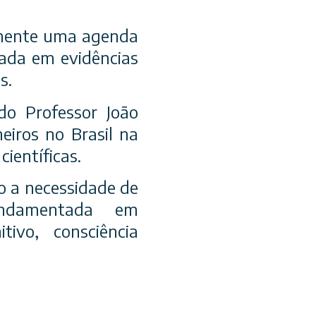
lemente uma agenda
eada em evidências
s.
o Professor João
eiros no Brasil na
ientíficas.
o a necessidade de
undamentada em
tivo, consciência