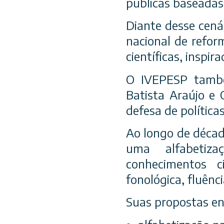
públicas baseadas
Diante desse cená
nacional de refor
científicas, inspi
O IVEPESP també
Batista Araújo e 
defesa de política
Ao longo de décad
uma alfabetiza
conhecimentos ci
fonológica, fluênci
Suas propostas en