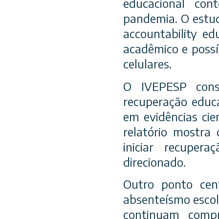
educacional con
pandemia. O estud
accountability ed
acadêmico e possí
celulares.
O IVEPESP cons
recuperação educa
em evidências ci
relatório mostra
iniciar recupera
direcionado.
Outro ponto cen
absenteísmo escol
continuam compr