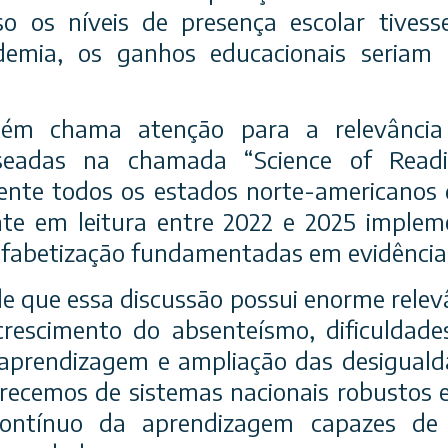
o os níveis de presença escolar tives
emia, os ganhos educacionais seriam s
bém chama atenção para a relevância 
aseadas na chamada “Science of Read
mente todos os estados norte-americanos
nte em leitura entre 2022 e 2025 imple
lfabetização fundamentadas em evidências 
 que essa discussão possui enorme relevân
crescimento do absenteísmo, dificuldad
 aprendizagem e ampliação das desiguald
recemos de sistemas nacionais robustos 
ontínuo da aprendizagem capazes de or