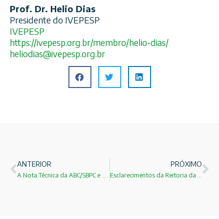
Prof. Dr. Helio Dias
Presidente do IVEPESP
IVEPESP
https://ivepesp.org.br/membro/helio-dias/
heliodias@ivepesp.org.br
ANTERIOR
PRÓXIMO
A Nota Técnica da ABC/SBPC e a necessidade urgente de modernização do sistema brasileiro de importações para pesquisa científica
Esclarecimentos da Reitoria da USP sobre as ações realizadas diante da paralisação estudantil