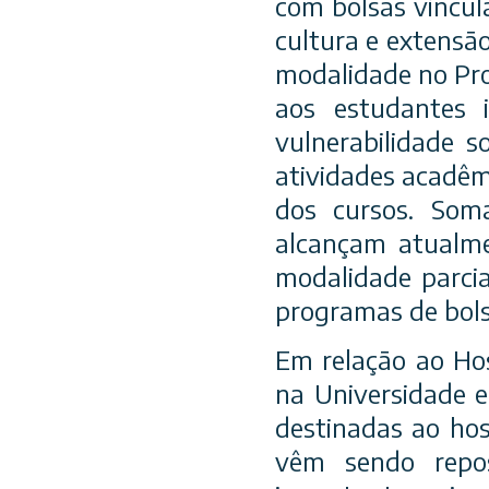
com bolsas vincula
cultura e extensã
modalidade no Pro
aos estudantes 
vulnerabilidade s
atividades acadêmi
dos cursos. Som
alcançam atualme
modalidade parci
programas de bol
Em relação ao Hos
na Universidade 
destinadas ao hos
vêm sendo repos