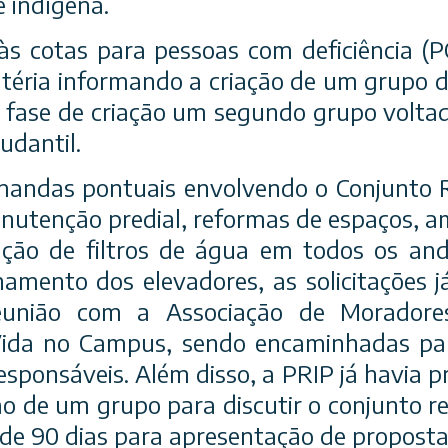
e indígena.
às cotas para pessoas com deficiência (PC
atéria informando a criação de um grupo d
fase de criação um segundo grupo volta
udantil.
mandas pontuais envolvendo o Conjunto R
utenção predial, reformas de espaços, a
lação de filtros de água em todos os an
namento dos elevadores, as solicitações j
eunião com a Associação de Morador
ida no Campus, sendo encaminhadas par
responsáveis. Além disso, a PRIP já havia 
ão de um grupo para discutir o conjunto r
 de 90 dias para apresentação de proposta