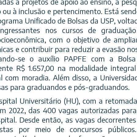
das a projetos de apoio ao ensino, à pesq
o ou à inclusão e pertencimento. Está sen
grama Unificado de Bolsas da USP, volta
ingressantes nos cursos de graduaçã
ocioeconômica, com o objetivo de ampli
cas e contribuir para reduzir a evasão nos
ando-se o auxílio PAPFE com a Bolsa
nte R$ 1.657,00 na modalidade integral
al com moradia. Além disso, a Universid
sas para graduandos e pós-graduandos.
pital Universitário (HU), com a retomad
em 2022, das 400 vagas autorizadas para
pital. Desde então, as vagas decorrente
tas por meio de concursos públicos