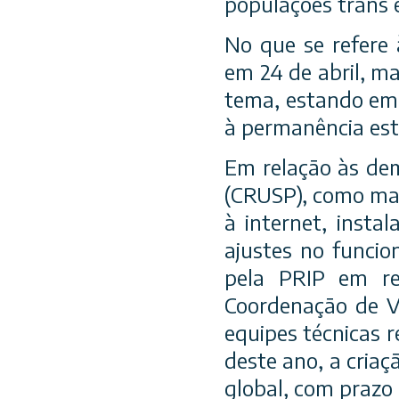
populações trans 
No que se refere 
em 24 de abril, m
tema, estando em 
à permanência est
Em relação às de
(CRUSP), como man
à internet, insta
ajustes no funcio
pela PRIP em r
Coordenação de V
equipes técnicas 
deste ano, a criaç
global, com prazo