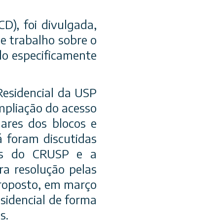
D), foi divulgada,
e trabalho sobre o
do especificamente
esidencial da USP
mpliação do acesso
dares dos blocos e
á foram discutidas
es do CRUSP e a
a resolução pelas
proposto, em março
esidencial de forma
s.