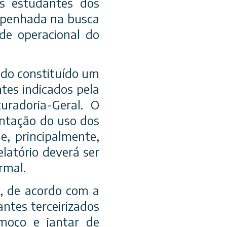
s estudantes dos
empenhada na busca
ade operacional do
ndo constituído um
tes indicados pela
uradoria-Geral. O
entação do uso dos
e, principalmente,
latório deverá ser
rmal.
á, de acordo com a
ntes terceirizados
moço e jantar de