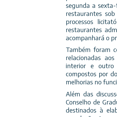
segunda a sexta-
restaurantes so
processos licita
restaurantes admi
acompanhará o pr
Também foram con
relacionadas aos
interior e outro
compostos por doc
melhorias no func
Além das discuss
Conselho de Gradu
destinados à ela