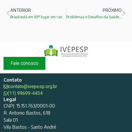
ANTERIOR
PRÓXIMO
Brasil está em 69º lugar em ranking global de inovação!
Problemas e Desafios da Saúde:Wagner Cunha Carvalho!
Fale conosco
Contato
contato@ivepesp.org.br
(11) 99699-4434
Legal
CNPJ: 15.151.763/0001-00
R. Antonio Bastos, 618
Sala 01
Vila Bastos - Santo André