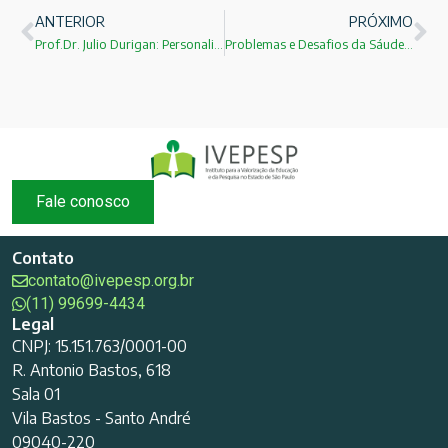
ANTERIOR
PRÓXIMO
Prof.Dr. Julio Durigan: Personalidade IVEPESP
Problemas e Desafios da Sáude:Prof.Dr.Laercio Gomes Lourenço!
Fale conosco
Contato
contato@ivepesp.org.br
(11) 99699-4434
Legal
CNPJ: 15.151.763/0001-00
R. Antonio Bastos, 618
Sala 01
Vila Bastos - Santo André
09040-220