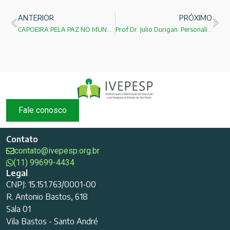
ANTERIOR
PRÓXIMO
CAPOEIRA PELA PAZ NO MUNDO!
Prof.Dr. Julio Durigan: Personalidade IVEPESP
Fale conosco
Contato
contato@ivepesp.org.br
(11) 99699-4434
Legal
CNPJ: 15.151.763/0001-00
R. Antonio Bastos, 618
Sala 01
Vila Bastos - Santo André