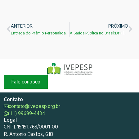
ANTERIOR
PRÓXIMO
Entrega do Prêmio Personalidade IVEPESP ao Prof.Dr.Julio Cezar Durigan-Reitor da UNESP!
A Saúde Pública no Brasil:Dr.Florisval Meinão!
Fale conosco
Contato
contato@ivepesp.org.br
(11) 99699-4434
Legal
CNPJ: 15.151.763/0001-00
R. Antonio Bastos, 618