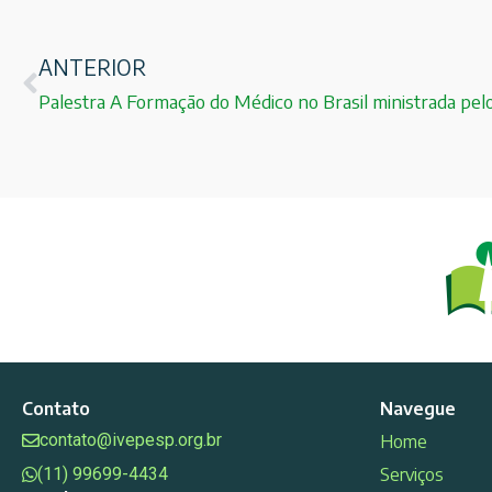
ANTERIOR
Contato
Navegue
contato@ivepesp.org.br
Home
(11) 99699-4434
Serviços