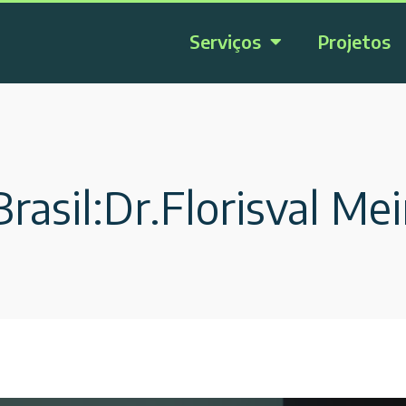
Serviços
Projetos
rasil:Dr.Florisval Me