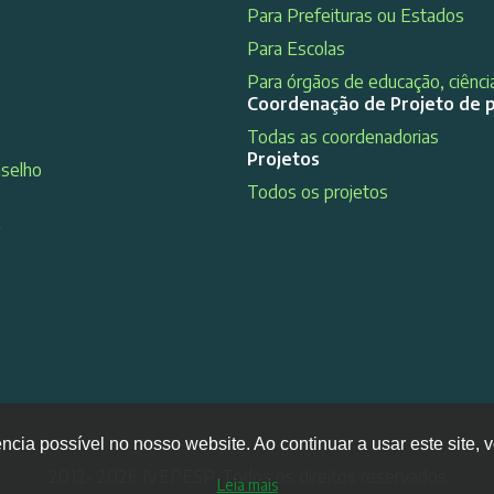
Para Prefeituras ou Estados
Para Escolas
Para órgãos de educação, ciência
Coordenação de Projeto de 
Todas as coordenadorias
Projetos
nselho
Todos os projetos
s
ência possível no nosso website. Ao continuar a usar este site
2012- 2026 IVEPESP. Todos os direitos reservados
Leia mais