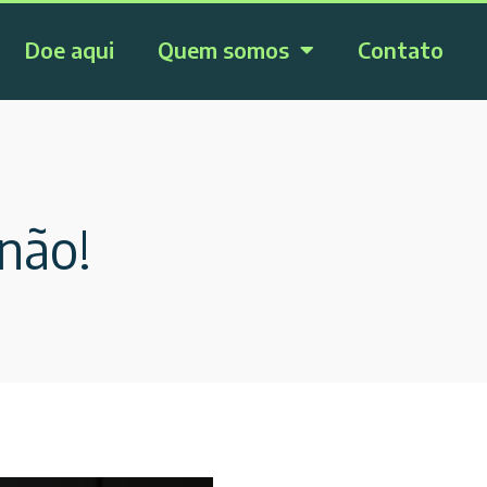
Doe aqui
Quem somos
Contato
inão!