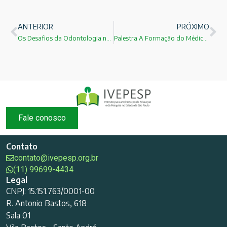
ANTERIOR
PRÓXIMO
Os Desafios da Odontologia no Brasil:Prof.Dr. Estevão Tomomitsu Kimpara
Palestra A Formação do Médico no Brasil ministrada pelo Prof.Dr.Joaquim Edson Vieira da Faculdade de Medicina da USP!
Fale conosco
Contato
contato@ivepesp.org.br
(11) 99699-4434
Legal
CNPJ: 15.151.763/0001-00
R. Antonio Bastos, 618
Sala 01