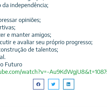
 da independência;
pressar opiniões;
rtivas;
zer e manter amigos;
cutir e avaliar seu próprio progresso;
construção de talentos;
al.
o Futuro
ube.com/
watch?v=-Au9KdWgjU8&t=1087