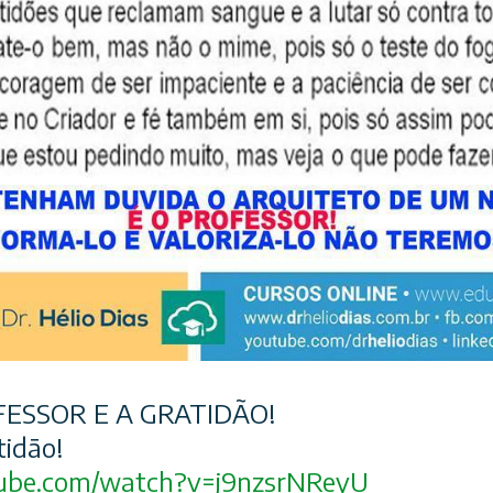
FESSOR E A GRATIDÃO!
tidão!
ube.com/
watch?v=j9nzsrNReyU