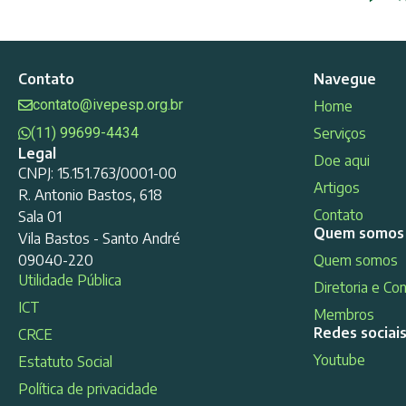
Contato
Navegue
contato@ivepesp.org.br
Home
(11) 99699-4434
Serviços
Legal
Doe aqui
CNPJ: 15.151.763/0001-00
Artigos
R. Antonio Bastos, 618
Contato
Sala 01
Quem somos
Vila Bastos - Santo André
09040-220
Quem somos
Utilidade Pública
Diretoria e Co
ICT
Membros
Redes sociai
CRCE
Youtube
Estatuto Social
Política de privacidade