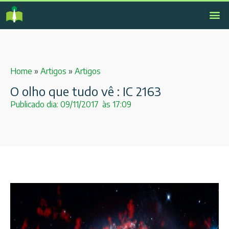
Home
»
Artigos
»
Artigos
O olho que tudo vê : IC 2163
Publicado dia:
09/11/2017
às
17:09