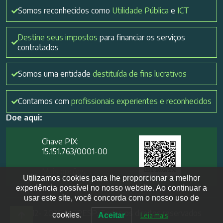
Somos reconhecidos como
Utilidade Pública
e
ICT
Destine seus impostos
para financiar os serviços
contratados
Somos uma entidade
destituída de fins lucrativos
Contamos com
profissionais experientes e reconhecidos
Doe aqui:
Chave PIX:
15.151.763/0001-00​
Mais opções
Utilizamos cookies para lhe proporcionar a melhor
experiência possível no nosso website. Ao continuar a
usar este site, você concorda com o nosso uso de
2012- 2026 IVEPESP. Todos os direitos reservados
cookies.
Aceitar
Leia mais