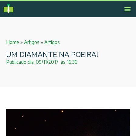
Home
»
Artigos
»
Artigos
UM DIAMANTE NA POEIRA!
Publicado dia:
09/11/2017
às
16:36