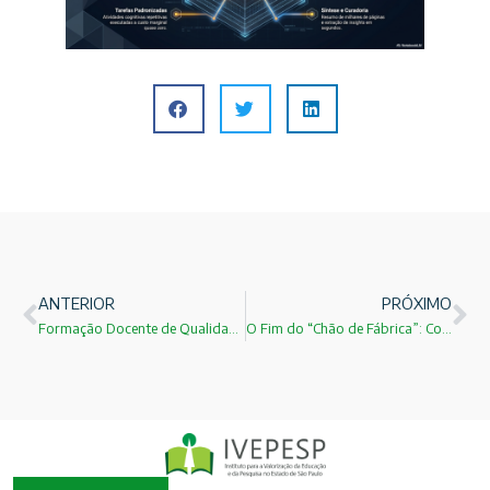
ANTERIOR
PRÓXIMO
Formação Docente de Qualidade: o desafio não é “presencial versus EAD”, mas sim qualidade, prática, supervisão e inovação
O Fim do “Chão de Fábrica”: Como as Escolas Técnicas Estão Redefinindo o Futuro do Trabalho no Brasil