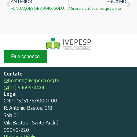
ANTERIOR
PRÓXIMO
FUNDAÇÕES DE APOIO: SOLUÇÃO TEMPORÁRIA OU PARTE DA ESTRATÉGIA PARA O FUTURO DA CIÊNCIA BRASILEIRA?
Minerais Críticos: os quatro projetos estratégicos apoiados pela União Europeia e a oportunidade histórica para o Brasil
Fale conosco
Contato
contato@ivepesp.org.br
(11) 99699-4434
Legal
CNPJ: 15.151.763/0001-00
R. Antonio Bastos, 618
Sala 01
Vila Bastos - Santo André
09040-220
Utilidade Pública