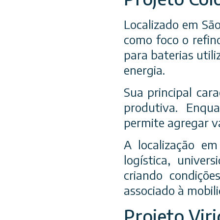
Localizado em São 
como foco o refin
para baterias uti
energia.
Sua principal car
produtiva. Enqua
permite agregar v
A localização em
logística, univer
criando condiçõe
associado à mobilid
Projeto Viri