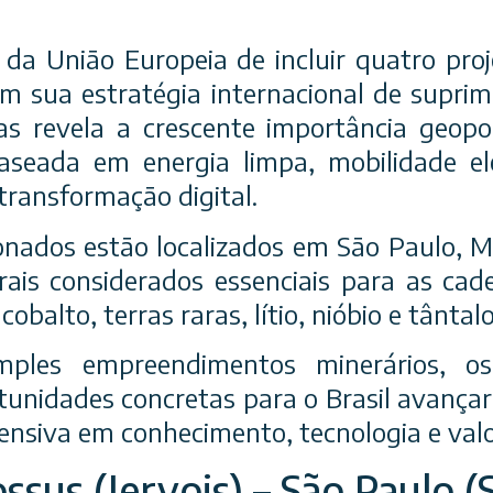
 da União Europeia de incluir quatro proje
 em sua estratégia internacional de supri
as revela a crescente importância geopol
eada em energia limpa, mobilidade elét
e transformação digital.
ionados estão localizados em São Paulo, Mi
is considerados essenciais para as cad
cobalto, terras raras, lítio, nióbio e tântalo
ples empreendimentos minerários, os
unidades concretas para o Brasil avança
ensiva em conhecimento, tecnologia e val
ssus (Jervois) – São Paulo (