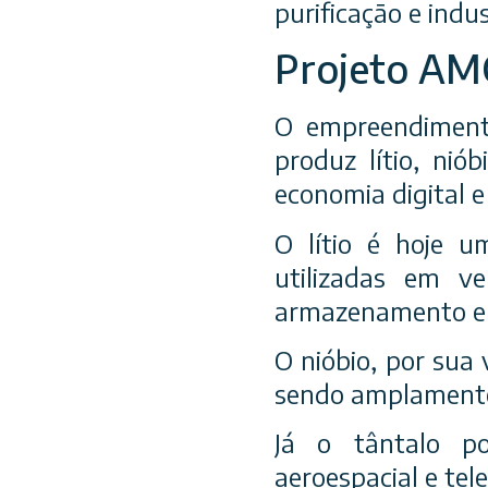
purificação e indus
Projeto AMG
O empreendimento
produz lítio, nió
economia digital e
O lítio é hoje u
utilizadas em ve
armazenamento en
O nióbio, por sua 
sendo amplamente 
Já o tântalo po
aeroespacial e te