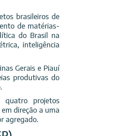
tos brasileiros de
mento de matérias-
ítica do Brasil na
rica, inteligência
nas Gerais e Piauí
eias produtivas do
.
 quatro projetos
r em direção a uma
or agregado.
SP)