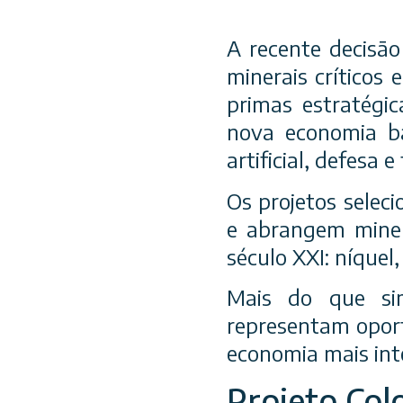
A recente decisão
minerais críticos
primas estratégic
nova economia bas
artificial, defesa 
Os projetos selec
e abrangem minera
século XXI: níquel, 
Mais do que sim
representam oport
economia mais int
Projeto Colo