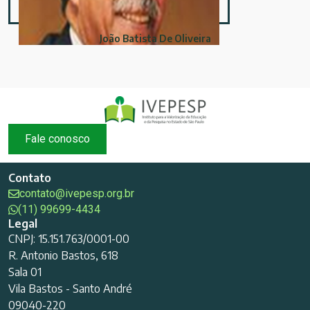
João Batista De Oliveira
Fale conosco
Contato
contato@ivepesp.org.br
(11) 99699-4434
Legal
CNPJ: 15.151.763/0001-00
R. Antonio Bastos, 618
Sala 01
Vila Bastos - Santo André
09040-220