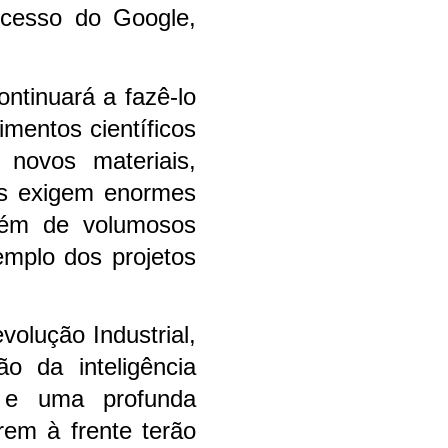
ucesso do Google,
ntinuará a fazê-lo
mentos científicos
 novos materiais,
cos exigem enormes
além de volumosos
emplo dos projetos
olução Industrial,
ão da inteligência
e e uma profunda
rem à frente terão