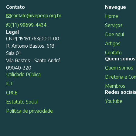
Contato
Navegue
contato@ivepesp.org.br
Home
(11) 99699-4434
Serviços
Legal
Doe aqui
CNPJ: 15.151.763/0001-00
Artigos
R. Antonio Bastos, 618
Contato
Sala 01
Quem somos
Vila Bastos - Santo André
09040-220
Quem somos
Utilidade Pública
Diretoria e Co
ICT
Membros
Redes sociai
CRCE
Youtube
Estatuto Social
Política de privacidade