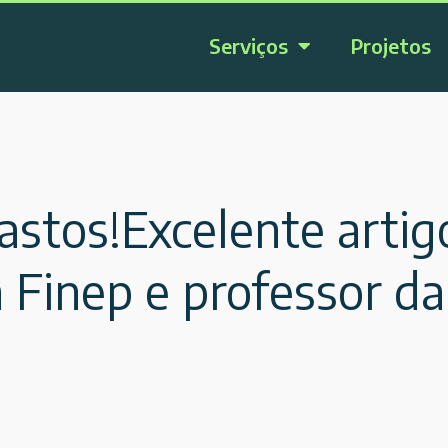
Serviços
Projetos
gastos!Excelente arti
a Finep e professor d