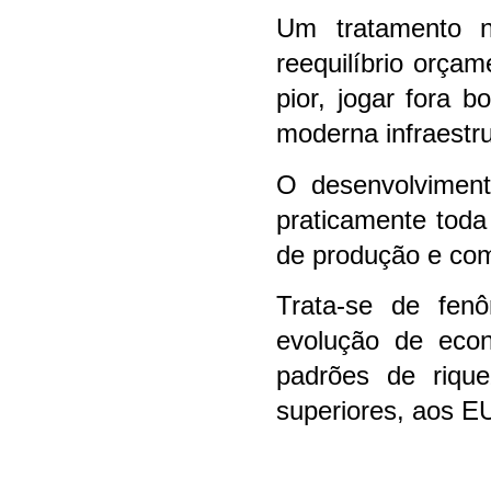
Um tratamento n
reequilíbrio orçam
pior, jogar fora 
moderna infraestru
O desenvolvimen
praticamente toda
de produção e com
Trata-se de fen
evolução de econ
padrões de riqu
superiores, aos E