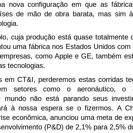
a nova configuração em que as fábrica
aíses de mão de obra barata, mas sim 
logia.
lo, cuja produção está quase totalmente d
ou uma fábrica nos Estados Unidos com a
s empresas, como Apple e GE, também est
s tecnologias.
 em CT&I, perderemos estas corridas tec
em setores como o aeronáutico, o 
 O mundo não está parando seus inves
rá à nossa espera se o fizermos. A Ch
se econômica, anunciou uma meta de ex
envolvimento (P&D) de 2,1% para 2,5% do