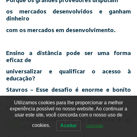
os mercados desenvolvidos e ganham
dinheiro
com os mercados em desenvolvimento.
Ensino a distância pode ser uma forma
eficaz de
universalizar e qualificar o acesso à
educação?
Stavros – Esse desafio é enorme e bonito
porque
Utilizamos cookies para lhe proporcionar a melhor
representa a oportunidade de democratizar
experiência possível no nosso website. Ao continuar a
usar este site, você concorda com o nosso uso de
o processo. Porém, se os governos e as
cookies.
Aceitar
Leia mais
instituições