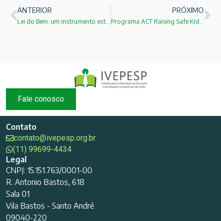
ANTERIOR
PRÓXIMO
Lei do Bem: um instrumento estratégico para ampliar a inovação e a competitividade do Brasil
Programa ACT Raising Safe Kids no Brasil
Fale conosco
Contato
contato@ivepesp.org.br
(11) 99699-4434
Legal
CNPJ: 15.151.763/0001-00
R. Antonio Bastos, 618
Sala 01
Vila Bastos - Santo André
09040-220