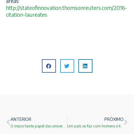
areas:
http://
stateofinnovation.thomsonre
uters.com/
2016-
citation-laureates
ANTERIOR
PRÓXIMO
O importante papel das universidades nos tempos atuais!
Um país se faz com homens e livros!