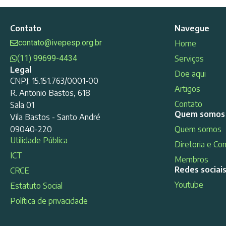
Contato
Navegue
contato@ivepesp.org.br
Home
(11) 99699-4434
Serviços
Legal
Doe aqui
CNPJ: 15.151.763/0001-00
Artigos
R. Antonio Bastos, 618
Contato
Sala 01
Quem somos
Vila Bastos - Santo André
09040-220
Quem somos
Utilidade Pública
Diretoria e Co
ICT
Membros
Redes sociai
CRCE
Youtube
Estatuto Social
Política de privacidade