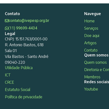
Contato
Navegue
contato@ivepesp.org.br
Home
(11) 99699-4434
Serviços
Legal
Doe aqui
CNPJ: 15.151.763/0001-00
Artigos
R. Antonio Bastos, 618
Contato
Sala 01
Quem somos
Vila Bastos - Santo André
09040-220
Quem somos
Utilidade Pública
Diretoria e Co
ICT
Membros
Redes sociai
CRCE
Youtube
Estatuto Social
Política de privacidade