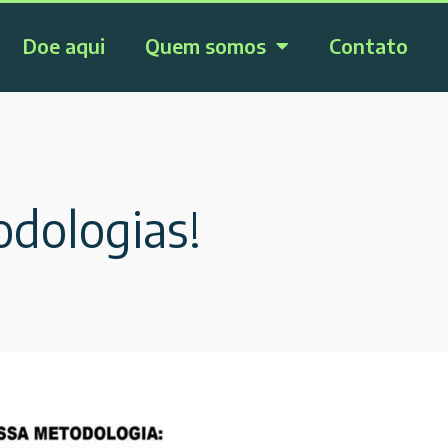
Doe aqui
Quem somos
Contato
odologias!