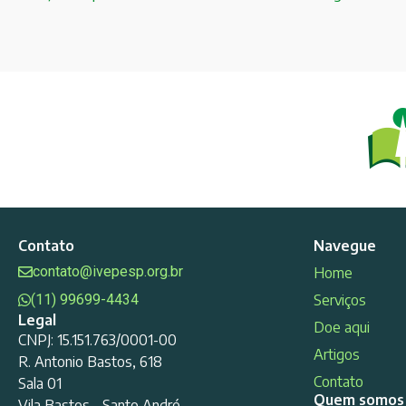
Contato
Navegue
contato@ivepesp.org.br
Home
(11) 99699-4434
Serviços
Legal
Doe aqui
CNPJ: 15.151.763/0001-00
Artigos
R. Antonio Bastos, 618
Contato
Sala 01
Quem somos
Vila Bastos - Santo André