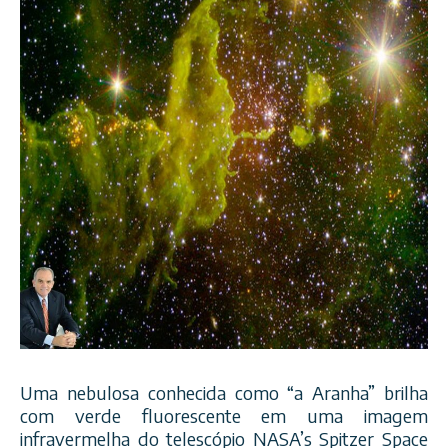
Uma nebulosa conhecida como “a Aranha” brilha
com verde fluorescente em uma imagem
infravermelha do telescópio NASA’s Spitzer Space