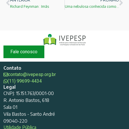
Richard Feynman : Imãs
Uma nebulosa conhecida como “a Aranha”!
Fale conosco
Contato
contato@ivepesp.org.br
(11) 99699-4434
Legal
CNPJ: 15.151.763/0001-00
R. Antonio Bastos, 618
Sala 01
Vila Bastos - Santo André
09040-220
Utilidade Pública