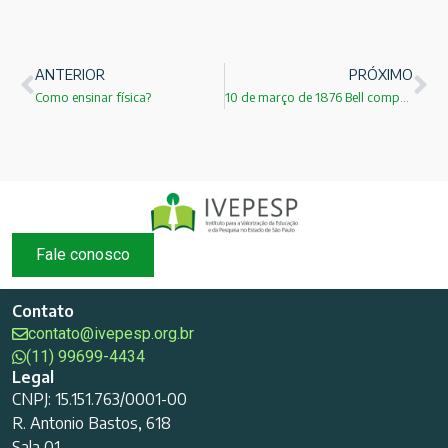
ANTERIOR
PRÓXIMO
Como ensinar física?
10 de março de 1876 Bell comprova que o telefone funciona!
Fale conosco
Contato
contato@ivepesp.org.br
(11) 99699-4434
Legal
CNPJ: 15.151.763/0001-00
R. Antonio Bastos, 618
Sala 01