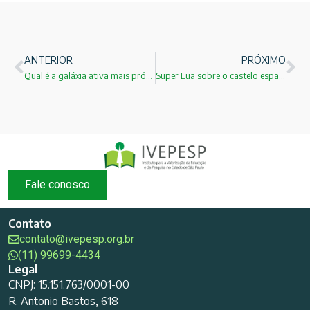
ANTERIOR
PRÓXIMO
Qual é a galáxia ativa mais próxima do planeta Terra?
Super Lua sobre o castelo espanhol
Fale conosco
Contato
contato@ivepesp.org.br
(11) 99699-4434
Legal
CNPJ: 15.151.763/0001-00
R. Antonio Bastos, 618