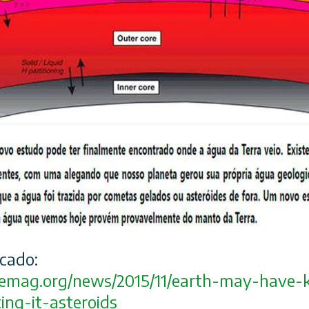
icado:
cemag.org/
news/2015/11/
earth-may-have-k
ing-it-a
steroids