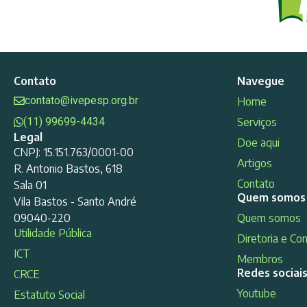
Contato
Navegue
contato@ivepesp.org.br
Home
(11) 99699-4434
Serviços
Legal
Doe aqui
CNPJ: 15.151.763/0001-00
Artigos
R. Antonio Bastos, 618
Contato
Sala 01
Quem somos
Vila Bastos - Santo André
09040-220
Quem somos
Utilidade Pública
Diretoria e Co
ICT
Membros
Redes sociai
CRCE
Youtube
Estatuto Social