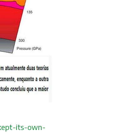
ept-its-own
-