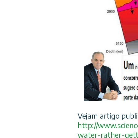
Vejam artigo publ
http://www.scien
water-rather-gett