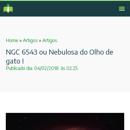
Home
»
Artigos
»
Artigos
NGC 6543 ou Nebulosa do Olho de
gato !
Publicado dia:
04/02/2018
às
02:25