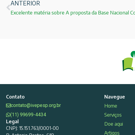
ANTERIOR
Excelente matéria sobre A proposta da Base Nacional 
Contato
Navegue
contato@ivepesp.org.br
Home
(11) 99699-4434
Serviços
Legal
Doe aqui
CNPJ: 15.151.763/0001-00
Artigos