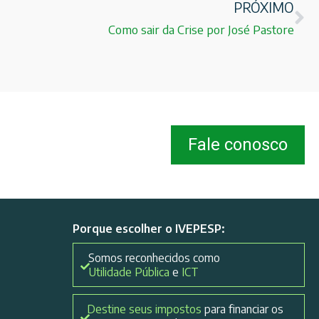
PRÓXIMO
Como sair da Crise por José Pastore
Fale conosco
Porque escolher o IVEPESP:
Somos reconhecidos como
Utilidade Pública
e
ICT
Destine seus impostos
para financiar os