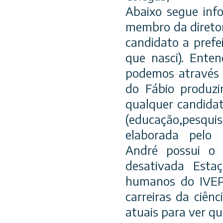
Abaixo segue inf
membro da diretor
candidato a pref
que nasci). Ente
podemos através 
do Fábio produzi
qualquer candida
(educação,pesqui
elaborada pelo
André possui o 
desativada Esta
humanos do IVEPE
carreiras da ciên
atuais para ver q