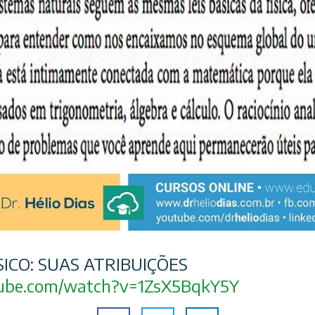
SICO: SUAS ATRIBUIÇÕES
ube.com/
watch?v=1ZsX5BqkY5Y