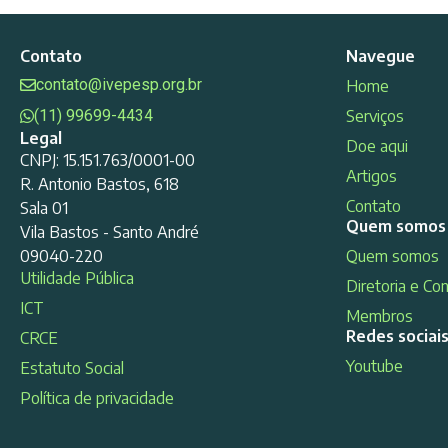
Contato
Navegue
contato@ivepesp.org.br
Home
(11) 99699-4434
Serviços
Legal
Doe aqui
CNPJ: 15.151.763/0001-00
Artigos
R. Antonio Bastos, 618
Contato
Sala 01
Quem somos
Vila Bastos - Santo André
09040-220
Quem somos
Utilidade Pública
Diretoria e Co
ICT
Membros
Redes sociai
CRCE
Youtube
Estatuto Social
Política de privacidade