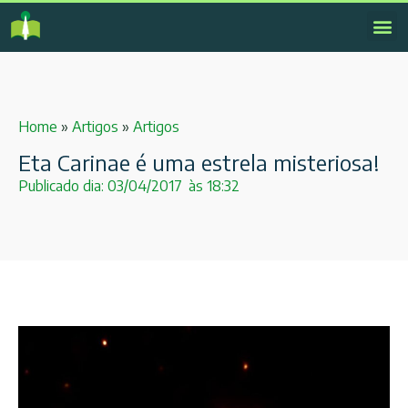
Home
»
Artigos
»
Artigos
Eta Carinae é uma estrela misteriosa!
Publicado dia:
03/04/2017
às
18:32