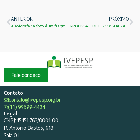
ANTERIOR
PRÓXIMO
A epígrafe na foto é um fragmento de O Deserto, do aclamado escritor argentino Jorge Luis Borges!
PROFISSÃO DE FÍSICO: SUAS ATRIBUIÇÕES!
Fale conosco
Contato
contato@ivepesp.org.br
(11) 99699-4434
Legal
CNPJ: 15.151.763/0001-00
R. Antonio Bastos, 618
Sala 01