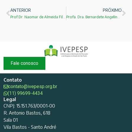
ANTERIOR
PRÓXIMO
Prof.Dr. Naomar de Almeida Filho
Profa. Dra. Bernardete Angelina Gatti
Fale conosco
Contato
contato@ivepesp.org.br
(11) 99699-4434
Legal
CNPJ: 15.151.763/0001-00
R. Antonio Bastos, 618
Sala 01
Vila Bastos - Santo André