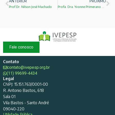
ANTERIOR
PRÓXIMO
Prof.Dr. Nilson José Machado
Profa. Dra. Yvonne Primerano Mascarenhas
Fale conosco
Contato
contato@ivepesp.org.br
(11) 99699-4434
Legal
CNPJ: 15.151.763/0001-00
R. Antonio Bastos, 618
Sala 01
Vila Bastos - Santo André
09040-220
Utilidade Pública