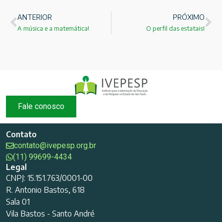
ANTERIOR
PRÓXIMO
A música e a matemática!
O perfil das estatais!
Fale conosco
Contato
contato@ivepesp.org.br
(11) 99699-4434
Legal
CNPJ: 15.151.763/0001-00
R. Antonio Bastos, 618
Sala 01
Vila Bastos - Santo André