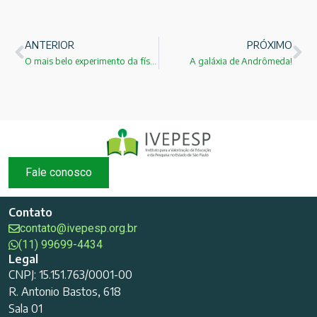
ANTERIOR
PRÓXIMO
O mais belo experimento da física!
A galáxia de Andrômeda!
Fale conosco
Contato
contato@ivepesp.org.br
(11) 99699-4434
Legal
CNPJ: 15.151.763/0001-00
R. Antonio Bastos, 618
Sala 01