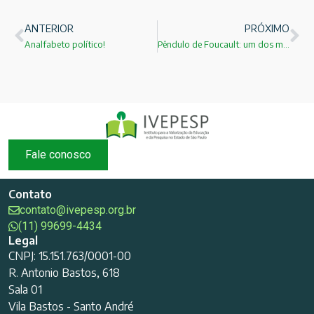
ANTERIOR
PRÓXIMO
Analfabeto político!
Pêndulo de Foucault: um dos mais belos experimentos da física!
Fale conosco
Contato
contato@ivepesp.org.br
(11) 99699-4434
Legal
CNPJ: 15.151.763/0001-00
R. Antonio Bastos, 618
Sala 01
Vila Bastos - Santo André